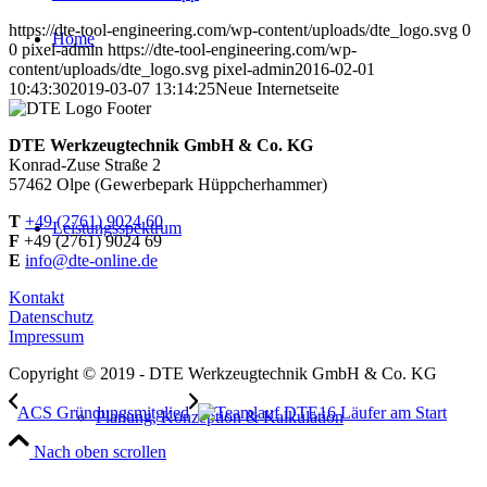
https://dte-tool-engineering.com/wp-content/uploads/dte_logo.svg
0
Home
0
pixel-admin
https://dte-tool-engineering.com/wp-
content/uploads/dte_logo.svg
pixel-admin
2016-02-01
10:43:30
2019-03-07 13:14:25
Neue Internetseite
DTE Werkzeugtechnik GmbH & Co. KG
Konrad-Zuse Straße 2
57462 Olpe (Gewerbepark Hüppcherhammer)
T
+49 (2761) 9024 60
Leistungsspektrum
F
+49 (2761) 9024 69
E
info@dte-online.de
Kontakt
Datenschutz
Impressum
Copyright © 2019 - DTE Werkzeugtechnik GmbH & Co. KG
ACS Gründungsmitglied
16 Läufer am Start
Planung, Konzeption & Kalkulation
Nach oben scrollen