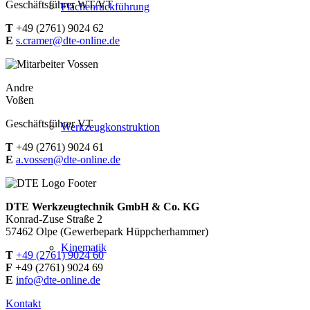
Geschäftsführer WT/VT
Flächenrückführung
T
+49 (2761) 9024 62
E
s.cramer@dte-online.de
Andre
Voßen
Geschäftsführer VT
Werkzeugkonstruktion
T
+49 (2761) 9024 61
E
a.vossen@dte-online.de
DTE Werkzeugtechnik GmbH & Co. KG
Konrad-Zuse Straße 2
57462 Olpe (Gewerbepark Hüppcherhammer)
Kinematik
T
+49 (2761) 9024 60
F
+49 (2761) 9024 69
E
info@dte-online.de
Kontakt