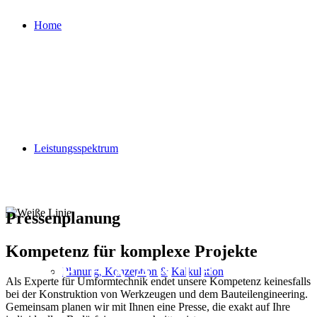
Home
Leistungsspektrum
Pressenplanung
Kompetenz für komplexe Projekte
EINE EXAKTE
Planung, Konzeption & Kalkulation
Als Experte für Umformtechnik endet unsere Kompetenz keinesfalls
bei der Konstruktion von Werkzeugen und dem Bauteilengineering.
VORBEREITUNG AL
Gemeinsam planen wir mit Ihnen eine Presse, die exakt auf Ihre