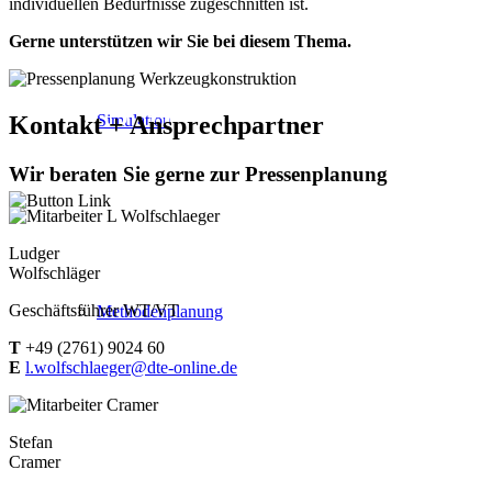
individuellen Bedürfnisse zugeschnitten ist.
BASIS FÜR EINE EF
Gerne unterstützen wir Sie bei diesem Thema.
PRESSENPLANUNG
Simulation
Kontakt + Ansprechpartner
Wir beraten Sie gerne zur Pressenplanung
Ludger
Wolfschläger
Geschäftsführer WT/VT
Methodenplanung
T
+49 (2761) 9024 60
E
l.wolfschlaeger@dte-online.de
Stefan
Cramer