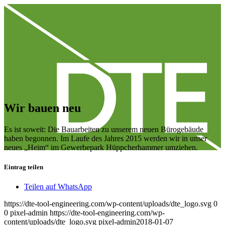
Wir bauen neu
Es ist soweit: Die Bauarbeiten zu unserem neuen Bürogebäude
haben begonnen. Im Laufe des Jahres 2015 werden wir in unser
neues „Heim“ im Gewerbepark Hüppcherhammer umziehen.
Eintrag teilen
Teilen auf WhatsApp
https://dte-tool-engineering.com/wp-content/uploads/dte_logo.svg
0
0
pixel-admin
https://dte-tool-engineering.com/wp-
content/uploads/dte_logo.svg
pixel-admin
2018-01-07