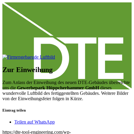
Zur Einweihung
Zum Anlass der Einweihung des neuen DTE-Gebäudes überreichte
uns die
Gewerbepark Hüppcherhammer GmbH
dieses
wundervolle Luftbild des fertiggestellten Gebäudes. Weitere Bilder
von der Einweihungsfeier folgen in Kürze.
Eintrag teilen
Teilen auf WhatsApp
https://dte-tool-engineering.com/wp-