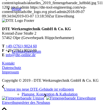
content/uploads/aktuelles_2019_firmengebaeude_luftbild.jpg
511
1200
pixel-admin
https://dte-tool-engineering.com/wp-
Home
content/uploads/dte_logo.svg
pixel-admin
2018-09-07
09:34:04
2019-03-07 13:18:59
Zur Einweihung
DTE Werkzeugtechnik GmbH & Co. KG
Konrad-Zuse Straße 2
57462 Olpe (Gewerbepark Hüppcherhammer)
T
+49 (2761) 9024 60
F
+49 (2761) 9024 69
Leistungsspektrum
E
info@dte-online.de
Kontakt
Datenschutz
Impressum
Copyright © 2019 - DTE Werkzeugtechnik GmbH & Co. KG
Umzug ins neue DTE-Gebäude ist vollzogen
Planung, Konzeption & Kalkulation
Einweihungsfeier des Neubaus